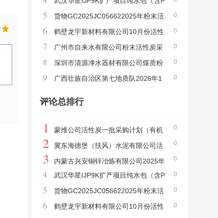
武汉华星IJP9K扩产项目纯水包（含P
椰壳活性炭采购项目公告
5
0
CW）-活性炭包询比采购公告
货物GC2025JC056622025年粉末活
6
0
性炭（槽罐车运输）采购项目中标候选公示
鹤壁龙宇新材料有限公司10月份活性
7
0
炭采购采购公告
广州市自来水有限公司粉末活性炭采
8
0
购项目（2025-2027年）（第一包）资格审
深圳市清源净水器材有限公司煤质粉
9
0
查结果公示及中标候选人公示
末活性炭采购项目结果公告
广西壮族自治区第七地质队2026年1
月政府采购意向公告
评论总排行
1
0
蒙维公司活性炭一批采购计划（有机
2
0
临时）采购公告
冀东海德堡（扶风）水泥有限公司活
3
0
性炭滤料询比价公告
内蒙古兴安铜锌冶炼有限公司2025年
4
0
武汉华星IJP9K扩产项目纯水包（含P
椰壳活性炭采购项目公告
5
0
CW）-活性炭包询比采购公告
货物GC2025JC056622025年粉末活
6
0
性炭（槽罐车运输）采购项目中标候选公示
鹤壁龙宇新材料有限公司10月份活性