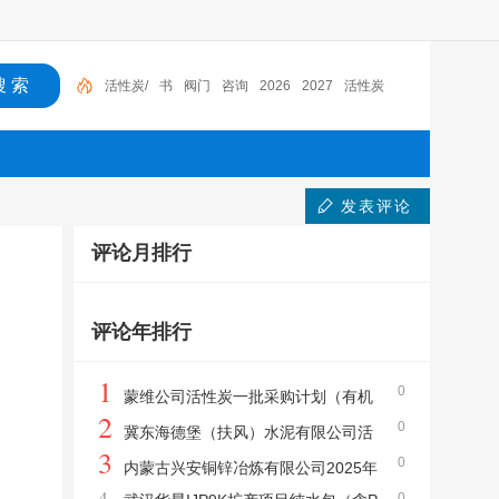
活性炭/
书
阀门
咨询
2026
2027
活性炭
发表评论
评论月排行
评论年排行
1
0
蒙维公司活性炭一批采购计划（有机
2
0
临时）采购公告
冀东海德堡（扶风）水泥有限公司活
3
0
性炭滤料询比价公告
内蒙古兴安铜锌冶炼有限公司2025年
4
0