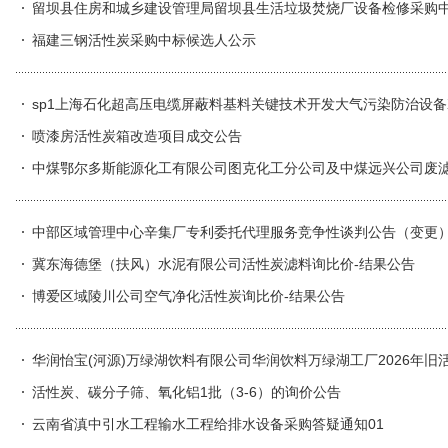
留坝县住房和城乡建设管理局留坝县生活垃圾焚烧厂设备检修采购
福建三钢活性炭采购中标候选人公示
sp1上海石化超高压电缆屏蔽料基料关键技术开发大气污染防治设备
喷漆房活性炭箱改造项目成交公告
中煤鄂尔多斯能源化工有限公司图克化工分公司及中煤远兴公司废
中部区域管理中心辛集厂专利委托代理服务竞争性谈判公告（变更
冀东海德堡（扶风）水泥有限公司活性炭滤料询比价-结果公告
博爱区域陵川公司空气净化活性炭询比价-结果公告
华润怡宝(河源)万绿湖饮料有限公司华润饮料万绿湖工厂2026年
活性炭、碳分子筛、氧化铝1批（3-6）的询价公告
云南省滇中引水工程输水工程给排水设备采购答疑通知01