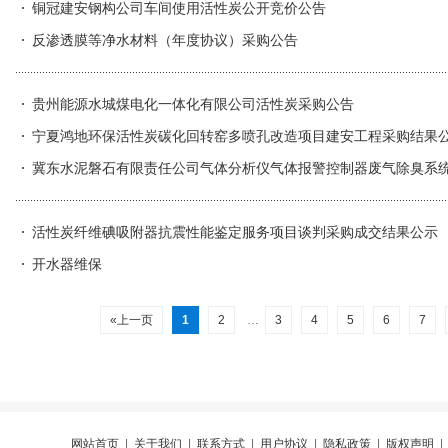
铜冠建安钢构公司车间使用活性炭公开竞价公告
反渗透膜等净水材料（年度协议）采购公告
贵州能源水城煤电化一体化有限公司活性炭采购公告
宁夏鸿地环保活性炭碳化回转窑多喷孔改造项目建安工程采购结果
冀东水泥磐石有限责任公司气体分析仪气体报警控制器废气除臭系
活性炭纤维碘吸附器抗震性能鉴定服务项目谈判采购成交结果公示
开水器维保
«上一页
1
2
…
3
4
5
6
7
网站首页
|
关于我们
|
联系方式
|
用户协议
|
隐私政策
|
版权声明