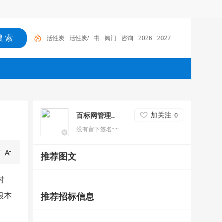
活性炭
活性炭/
书
阀门
咨询
2026
2027
加关注
百标网管理..
0
没有留下签名~~
推荐图文
时
银本
推荐招标信息