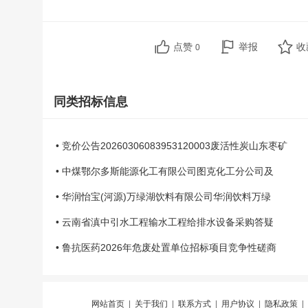
点赞
举报
收
0
同类招标信息
• 竞价公告20260306083953120003废活性炭山东枣矿
• 中煤鄂尔多斯能源化工有限公司图克化工分公司及
• 华润怡宝(河源)万绿湖饮料有限公司华润饮料万绿
• 云南省滇中引水工程输水工程给排水设备采购答疑
• 鲁抗医药2026年危废处置单位招标项目竞争性磋商
网站首页
|
关于我们
|
联系方式
|
用户协议
|
隐私政策
|