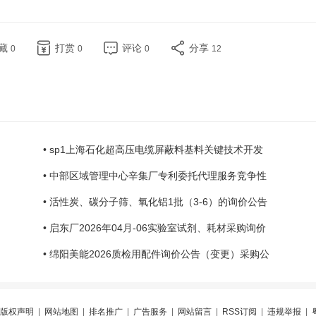
藏
打赏
评论
分享
0
0
0
12
• sp1上海石化超高压电缆屏蔽料基料关键技术开发
• 中部区域管理中心辛集厂专利委托代理服务竞争性
• 活性炭、碳分子筛、氧化铝1批（3-6）的询价公告
• 启东厂2026年04月-06实验室试剂、耗材采购询价
• 绵阳美能2026质检用配件询价公告（变更）采购公
版权声明
|
网站地图
|
排名推广
|
广告服务
|
网站留言
|
RSS订阅
|
违规举报
|