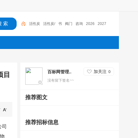
活性炭
活性炭/
书
阀门
咨询
2026
2027
加关注
百标网管理..
0
项目
没有留下签名~~
推荐图文
推荐招标信息
公司
号物