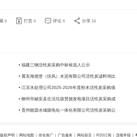
藏
打赏
评论
分享
0
0
0
10
• 福建三钢活性炭采购中标候选人公示
• 冀东海德堡（扶风）水泥有限公司活性炭滤料询比
• 江滨水处理公司2025-2026年度粉末活性炭采购项
• 柳州市融安县生活垃圾焚烧发电项目活性炭采购成
• 贵州能源水城煤电化一体化有限公司活性炭采购公
版权声明
|
网站地图
|
排名推广
|
广告服务
|
网站留言
|
RSS订阅
|
违规举报
|