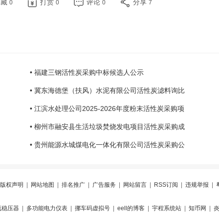
收藏
打赏
评论
分享
0
0
0
7
• 福建三钢活性炭采购中标候选人公示
• 冀东海德堡（扶风）水泥有限公司活性炭滤料询比
• 江滨水处理公司2025-2026年度粉末活性炭采购项
• 柳州市融安县生活垃圾焚烧发电项目活性炭采购成
• 贵州能源水城煤电化一体化有限公司活性炭采购公
版权声明
|
网站地图
|
排名推广
|
广告服务
|
网站留言
|
RSS订阅
|
违规举报
|
流稳压器
|
多功能电力仪表
|
挪车码虚拟号
|
eell的博客
|
宇程系统站
|
知币网
|