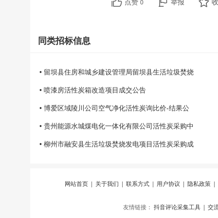
点赞
举报
0
同类招标信息
• 留坝县住房和城乡建设管理局留坝县生活垃圾焚烧
• 喷漆房活性炭箱改造项目成交公告
• 博爱区域陵川公司空气净化活性炭询比价-结果公
• 贵州能源水城煤电化一体化有限公司活性炭采购中
• 柳州市融安县生活垃圾焚烧发电项目活性炭采购成
网站首页
|
关于我们
|
联系方式
|
用户协议
|
隐私政策
|
友情链接：
抖音评论采集工具
|
交