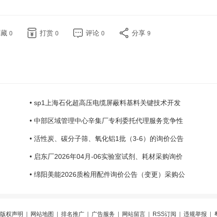
收藏
打赏
评论
分享
0
0
0
9
• sp1上海石化超高压电缆屏蔽料基料关键技术开发
• 中部区域管理中心辛集厂专利委托代理服务竞争性
• 活性炭、碳分子筛、氧化铝1批（3-6）的询价公告
• 启东厂2026年04月-06实验室试剂、耗材采购询价
• 绵阳美能2026质检用配件询价公告（变更）采购公
版权声明
|
网站地图
|
排名推广
|
广告服务
|
网站留言
|
RSS订阅
|
违规举报
|