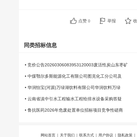
点赞
举报
0
同类招标信息
• 竞价公告20260306083953120003废活性炭山东枣矿
• 中煤鄂尔多斯能源化工有限公司图克化工分公司及
• 华润怡宝(河源)万绿湖饮料有限公司华润饮料万绿
• 云南省滇中引水工程输水工程给排水设备采购答疑
• 鲁抗医药2026年危废处置单位招标项目竞争性磋商
网站首页
|
关于我们
|
联系方式
|
用户协议
|
隐私政策
|