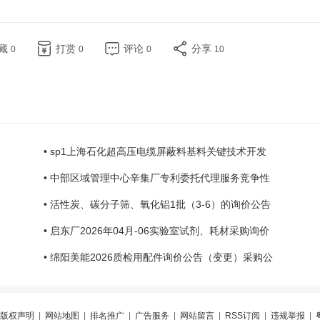
藏
打赏
评论
分享
0
0
0
10
• sp1上海石化超高压电缆屏蔽料基料关键技术开发
• 中部区域管理中心辛集厂专利委托代理服务竞争性
• 活性炭、碳分子筛、氧化铝1批（3-6）的询价公告
• 启东厂2026年04月-06实验室试剂、耗材采购询价
• 绵阳美能2026质检用配件询价公告（变更）采购公
版权声明
|
网站地图
|
排名推广
|
广告服务
|
网站留言
|
RSS订阅
|
违规举报
|