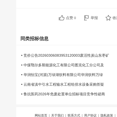
点赞
举报
收
0
同类招标信息
• 竞价公告20260306083953120003废活性炭山东枣矿
• 中煤鄂尔多斯能源化工有限公司图克化工分公司及
• 华润怡宝(河源)万绿湖饮料有限公司华润饮料万绿
• 云南省滇中引水工程输水工程给排水设备采购答疑
• 鲁抗医药2026年危废处置单位招标项目竞争性磋商
网站首页
|
关于我们
|
联系方式
|
用户协议
|
隐私政策
|