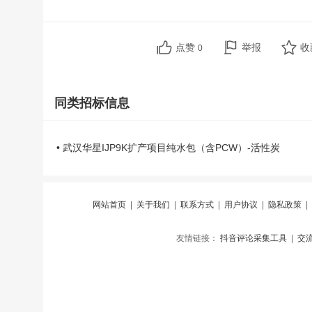
点赞
举报
收
0
同类招标信息
• 武汉华星IJP9K扩产项目纯水包（含PCW）-活性炭
网站首页
|
关于我们
|
联系方式
|
用户协议
|
隐私政策
|
友情链接：
抖音评论采集工具
|
交