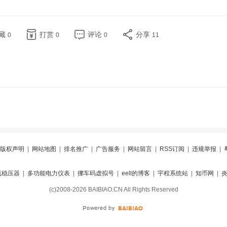
藏
打赏
评论
分享
0
0
0
11
版权声明
|
网站地图
|
排名推广
|
广告服务
|
网站留言
|
RSS订阅
|
违规举报
|
流稳压器
|
多功能电力仪表
|
挪车码虚拟号
|
eell的博客
|
宇程系统站
|
知币网
|
(c)2008-2026 BAIBIAO.CN All Rights Reserved