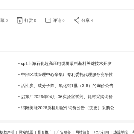
收藏
打赏
评论
分享
0
0
0
4
• sp1上海石化超高压电缆屏蔽料基料关键技术开发
• 中部区域管理中心辛集厂专利委托代理服务竞争性
• 活性炭、碳分子筛、氧化铝1批（3-6）的询价公告
• 启东厂2026年04月-06实验室试剂、耗材采购询价
• 绵阳美能2026质检用配件询价公告（变更）采购公
版权声明
|
网站地图
|
排名推广
|
广告服务
|
网站留言
|
RSS订阅
|
违规举报
|