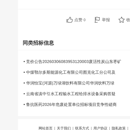
点赞
举报
0
同类招标信息
• 竞价公告20260306083953120003废活性炭山东枣矿
• 中煤鄂尔多斯能源化工有限公司图克化工分公司及
• 华润怡宝(河源)万绿湖饮料有限公司华润饮料万绿
• 云南省滇中引水工程输水工程给排水设备采购答疑
• 鲁抗医药2026年危废处置单位招标项目竞争性磋商
网站首页
|
关于我们
|
联系方式
|
用户协议
|
隐私政策
|