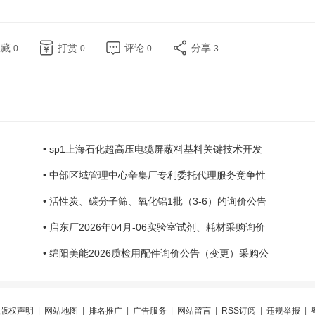
收藏
打赏
评论
分享
0
0
0
3
• sp1上海石化超高压电缆屏蔽料基料关键技术开发
• 中部区域管理中心辛集厂专利委托代理服务竞争性
• 活性炭、碳分子筛、氧化铝1批（3-6）的询价公告
• 启东厂2026年04月-06实验室试剂、耗材采购询价
• 绵阳美能2026质检用配件询价公告（变更）采购公
版权声明
|
网站地图
|
排名推广
|
广告服务
|
网站留言
|
RSS订阅
|
违规举报
|