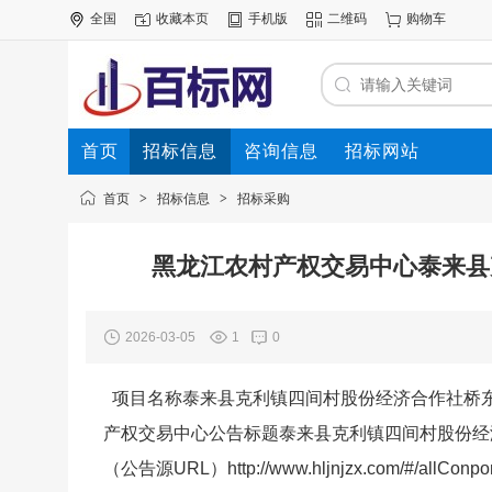
全国
收藏本页
手机版
二维码
购物车
首页
招标信息
咨询信息
招标网站
首页
>
招标信息
>
招标采购
黑龙江农村产权交易中心泰来县
2026-03-05
1
0
项目名称泰来县克利镇四间村股份经济合作社桥东6亩机
产权交易中心公告标题泰来县克利镇四间村股份经济
（公告源URL）http://www.hljnjzx.com/#/allConp