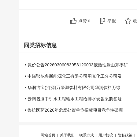
点赞
举报
0
同类招标信息
• 竞价公告20260306083953120003废活性炭山东枣矿
• 中煤鄂尔多斯能源化工有限公司图克化工分公司及
• 华润怡宝(河源)万绿湖饮料有限公司华润饮料万绿
• 云南省滇中引水工程输水工程给排水设备采购答疑
• 鲁抗医药2026年危废处置单位招标项目竞争性磋商
网站首页
|
关于我们
|
联系方式
|
用户协议
|
隐私政策
|