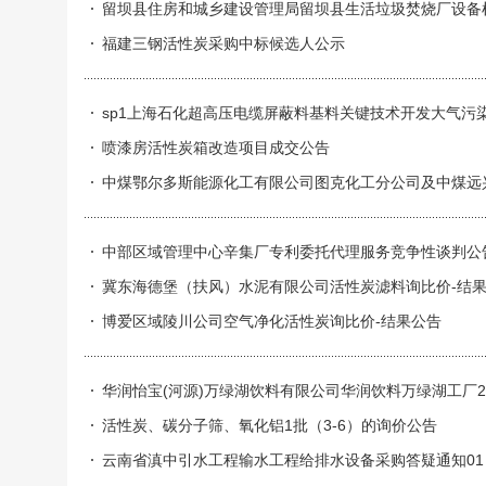
留坝县住房和城乡建设管理局留坝县生活垃圾焚烧厂设备
福建三钢活性炭采购中标候选人公示
sp1上海石化超高压电缆屏蔽料基料关键技术开发大气污
喷漆房活性炭箱改造项目成交公告
中煤鄂尔多斯能源化工有限公司图克化工分公司及中煤远
中部区域管理中心辛集厂专利委托代理服务竞争性谈判公
冀东海德堡（扶风）水泥有限公司活性炭滤料询比价-结
博爱区域陵川公司空气净化活性炭询比价-结果公告
华润怡宝(河源)万绿湖饮料有限公司华润饮料万绿湖工厂2
活性炭、碳分子筛、氧化铝1批（3-6）的询价公告
云南省滇中引水工程输水工程给排水设备采购答疑通知01