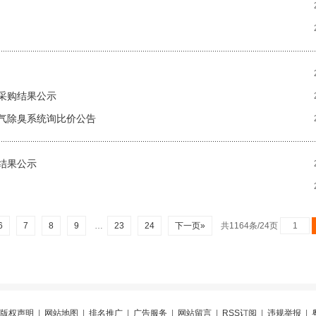
采购结果公示
气除臭系统询比价公告
结果公示
6
7
8
9
…
23
24
下一页»
共1164条/24页
版权声明
|
网站地图
|
排名推广
|
广告服务
|
网站留言
|
RSS订阅
|
违规举报
|