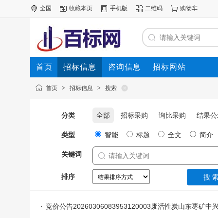
全国
收藏本页
手机版
二维码
购物车
首页
招标信息
咨询信息
招标网站
首页
>
招标信息
>
搜索
分类
全部
招标采购
询比采购
结果公
类型
智能
标题
全文
简介
关键词
排序
竞价公告20260306083953120003废活性炭山东枣矿中兴