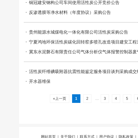
铜冠建安钢构公司车间使用活性炭公开竞价公告
反渗透膜等净水材料（年度协议）采购公告
贵州能源水城煤电化一体化有限公司活性炭采购公告
宁夏鸿地环保活性炭碳化回转窑多喷孔改造项目建安工程
冀东水泥磐石有限责任公司气体分析仪气体报警控制器废
活性炭纤维碘吸附器抗震性能鉴定服务项目谈判采购成交
开水器维保
«上一页
1
2
…
3
4
5
网站首页
|
关于我们
|
联系方式
|
用户协议
|
隐私政策
|